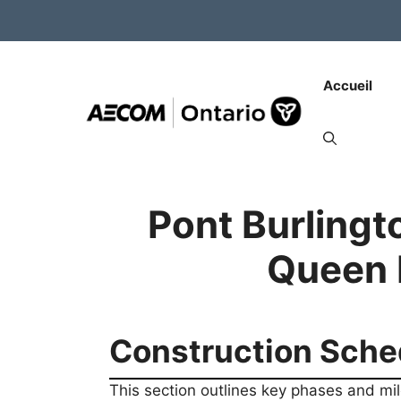
Aller
content
au
contenu
Accueil
Pont
Burling
Queen 
Construction Sche
This section outlines key phases and mi