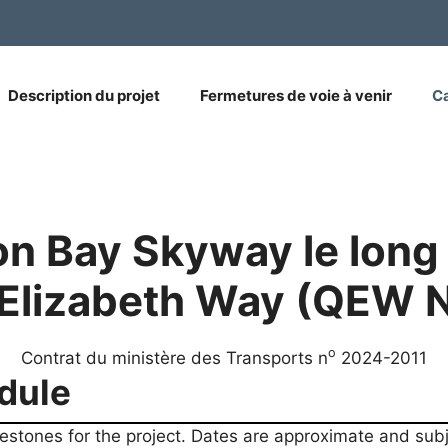
Description du projet
Fermetures de voie à venir
Ca
ton Bay Skyway
le long
Elizabeth Way
(QEW N
o
Contrat du ministère des Transports n
2024-2011
dule
lestones for the project. Dates are approximate and su