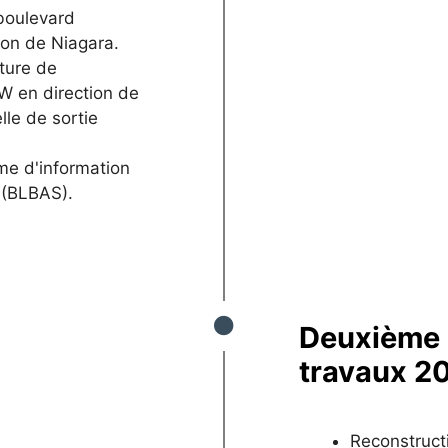
 boulevard
ion de Niagara.
cture de
EW en direction de
lle de sortie
me d'information
n (BLBAS).
Deuxième 
travaux 2
Reconstruct